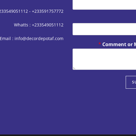
+233549051112 - +233591757772
Whatts : +233549051112
Email : info@decordepotaf.com
*
Comment or 
S