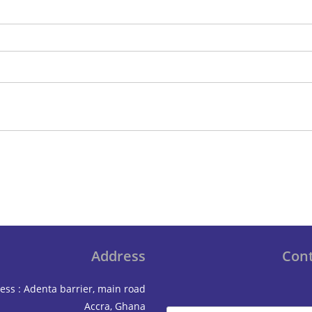
Address
Cont
ess : Adenta barrier, main road
Accra, Ghana