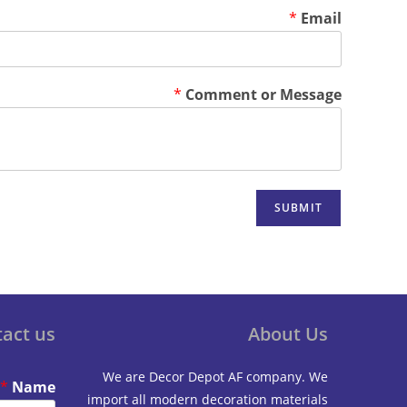
*
Email
*
Comment or Message
SUBMIT
act us
About Us
We are Decor Depot AF company. We
*
Name
import all modern decoration materials