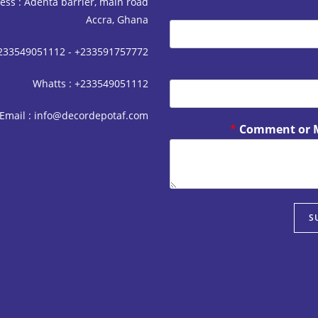
ess : Adenta barrier, main road
Accra, Ghana
+233549051112 - +233591757772
Whatts : +233549051112
Email : info@decordepotaf.com
*
Comment or 
S