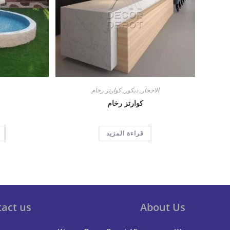
الاحجار
,
ديكور
,
كوارتز رخام
كوارتز رخام
قراءة المزيد
act us
About Us