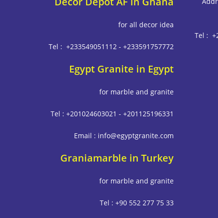
Decor Depot AF in Ghana
Addr
for all decor idea
Tel : 
Tel : +233549051112 - +233591757772
Egypt Granite in Egypt
for marble and granite
Tel : +201024603021 - +201125196331
Email : info@egyptgranite.com
Graniamarble in Turkey
for marble and granite
Tel : +90 552 277 75 33