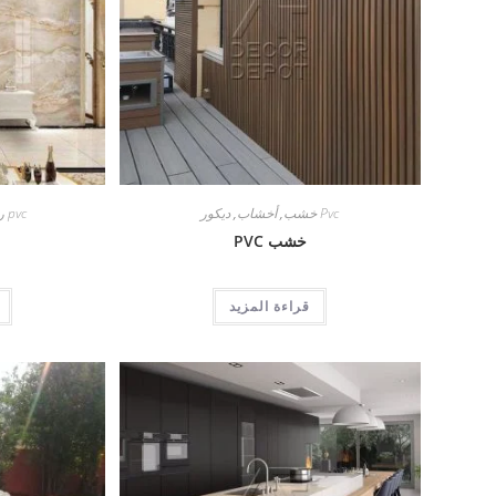
Pvc خشب
,
أخشاب
,
ديكور
pvc رخامي
خشب PVC
قراءة المزيد