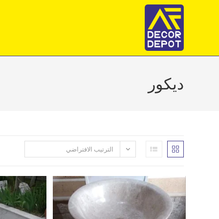
Ski
t
conten
ديكور
الترتيب الافتراضي