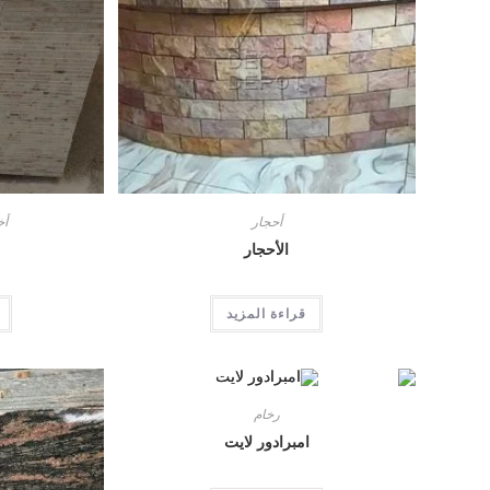
أحجار
أ
الأحجار
قراءة المزيد
رخام
امبرادور لايت