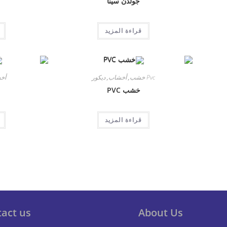
جولدن سينا
قراءة المزيد
Pvc خشب
,
أخشاب
,
ديكور
أخ
خشب PVC
قراءة المزيد
act us
About Us