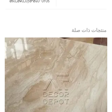
Ø§Ù„Ø¥Ù„ÙƒØªØ±ÙˆÙ†ÙŠ
window
منتجات ذات صلة