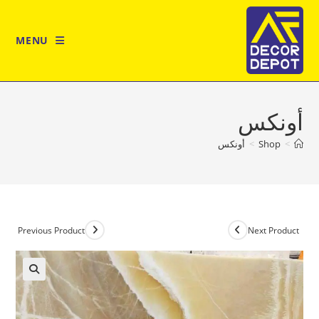
Ski
t
MENU
conten
أونكس
>
Shop
>
أونكس
Previous Product
Next Product