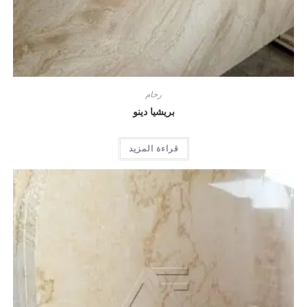
رخام
بريشيا دينو
قراءة المزيد