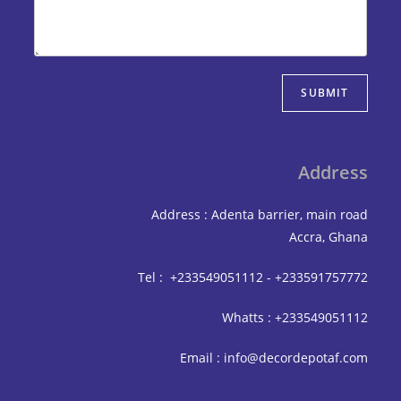
SUBMIT
Address
Address : Adenta barrier, main road
Accra, Ghana
Tel : +233549051112 - +233591757772
Whatts : +233549051112
Email : info@decordepotaf.com