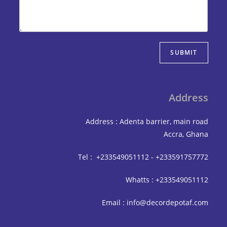
SUBMIT
Address
Address : Adenta barrier, main road
Accra, Ghana
Tel : +233549051112 - +233591757772
Whatts : +233549051112
Email : info@decordepotaf.com