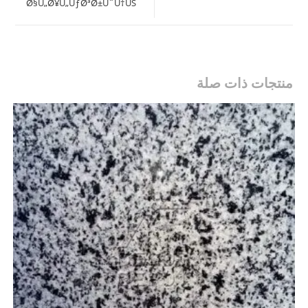
Ø§Ù„Ø¥Ù„ÙƒØªØ±ÙˆÙ†ÙŠ
window
منتجات ذات صلة