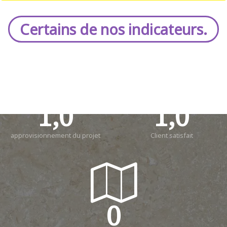
C
e
r
t
a
i
n
s
d
e
n
o
s
i
n
d
i
c
a
t
e
u
r
s
.
1,0
1,0
approvisionnement du projet
Client satisfait
0