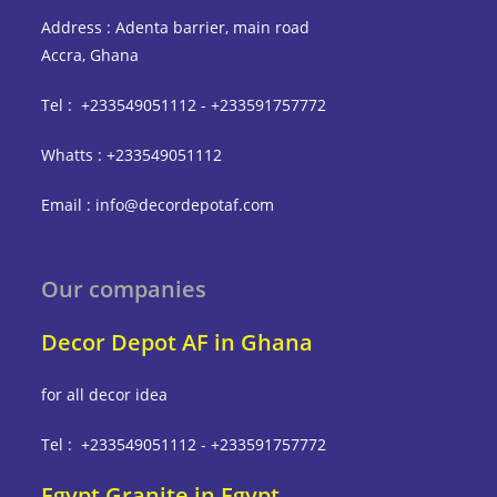
Address : Adenta barrier, main road
Accra, Ghana
Tel : +233549051112 - +233591757772
Whatts : +233549051112
Email : info@decordepotaf.com
Our companies
Decor Depot AF in Ghana
for all decor idea
Tel : +233549051112 - +233591757772
Egypt Granite in Egypt