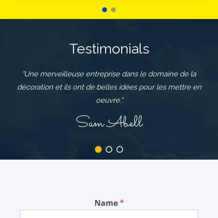
"Une merveilleuse entreprise dans le domaine de la
décoration et ils ont de belles idées pour les mettre en
oeuvre."
S
a
m
A
b
e
l
l
Name
*