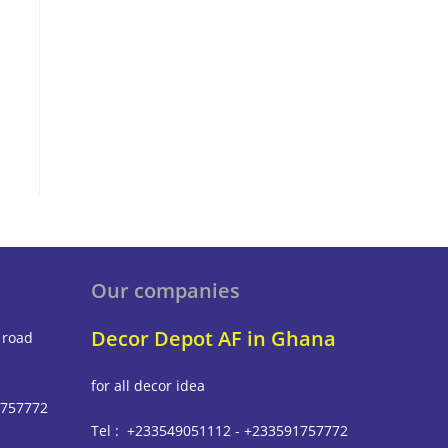
Our companies
Decor Depot AF in Ghana
 road
for all decor idea
1757772
Tel : +233549051112 - +233591757772