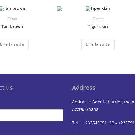
Granit
Granit
Tan brown
Tiger skin
Lire la suite
Lire la suite
ct us
Address
Address : Adenta barrier, main
Accra, Ghana
Tel : +233549051112 - +23359