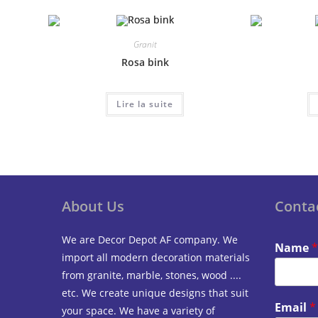
Granit
Rosa bink
Lire la suite
About Us
Conta
We are Decor Depot AF company. We
Name
*
import all modern decoration materials
from granite, marble, stones, wood ....
etc. We create unique designs that suit
Email
*
your space. We have a variety of