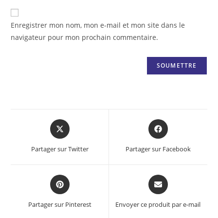
Enregistrer mon nom, mon e-mail et mon site dans le
navigateur pour mon prochain commentaire.
Opens
Opens
in
in
a
a
Partager sur Twitter
Partager sur Facebook
new
new
window
window
Opens
Opens
in
in
a
a
Partager sur Pinterest
Envoyer ce produit par e-mail
new
new