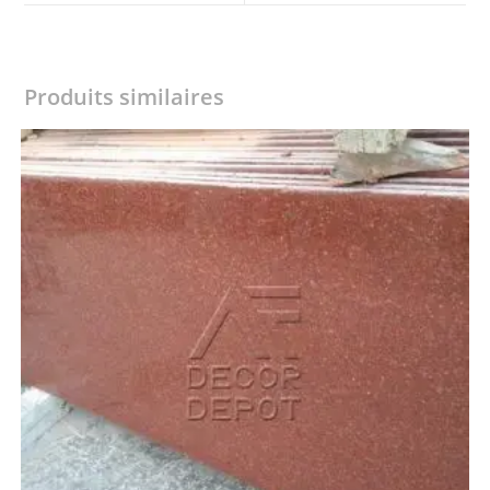
window
window
Produits similaires