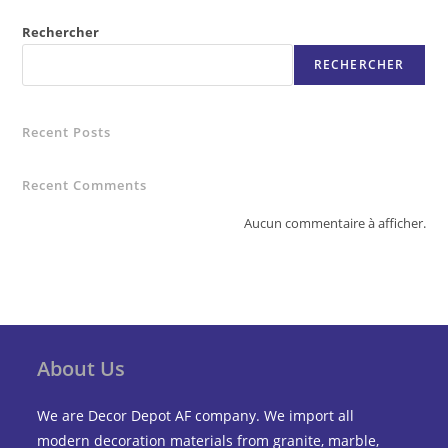
Rechercher
RECHERCHER
Recent Posts
Recent Comments
Aucun commentaire à afficher.
About Us
We are Decor Depot AF company. We import all
modern decoration materials from granite, marble,