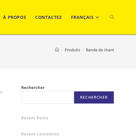
À PROPOS
CONTACTEZ
FRANÇAIS
TOGGLE
WEBSITE
>
Produits
>
Bande de chant
SEARCH
Rechercher
US
RECHERCHER
Recent Posts
Recent Comments