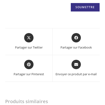
Opens
Opens
in
in
a
a
Partager sur Twitter
Partager sur Facebook
new
new
window
window
Opens
Opens
in
in
a
a
Partager sur Pinterest
Envoyer ce produit par e-mail
new
new
window
window
Produits similaires