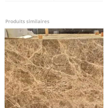
window
window
Produits similaires