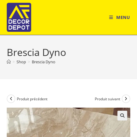
Skip
to
MENU
content
Brescia Dyno
>
Shop
>
Brescia Dyno
Produit précédent
Produit suivant