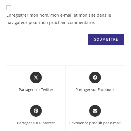
Enregistrer mon nom, mon e-mail et mon site dans le
navigateur pour mon prochain commentaire.
Opens
Opens
in
in
a
a
Partager sur Twitter
Partager sur Facebook
new
new
window
window
Opens
Opens
in
in
a
a
Partager sur Pinterest
Envoyer ce produit par e-mail
new
new