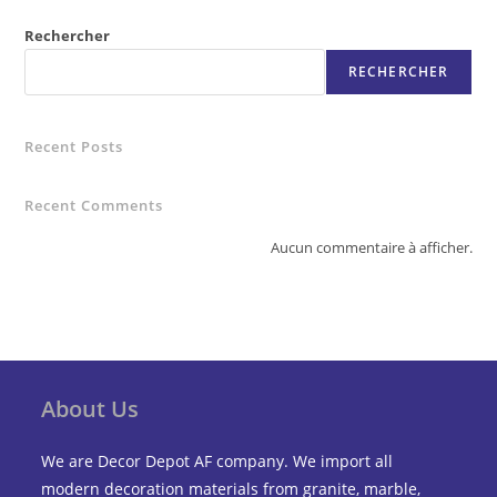
Rechercher
RECHERCHER
Recent Posts
Recent Comments
Aucun commentaire à afficher.
About Us
We are Decor Depot AF company. We import all
modern decoration materials from granite, marble,