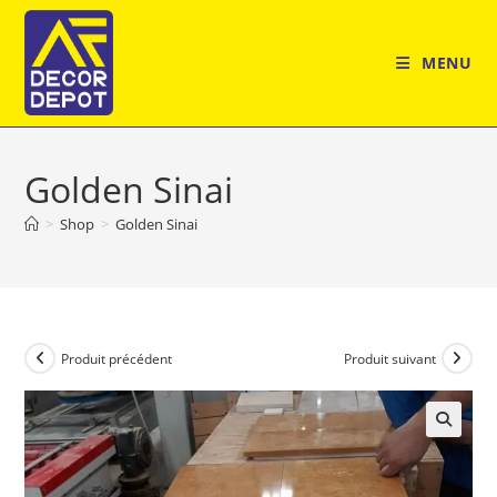
Skip
to
MENU
content
Golden Sinai
>
Shop
>
Golden Sinai
Produit précédent
Produit suivant