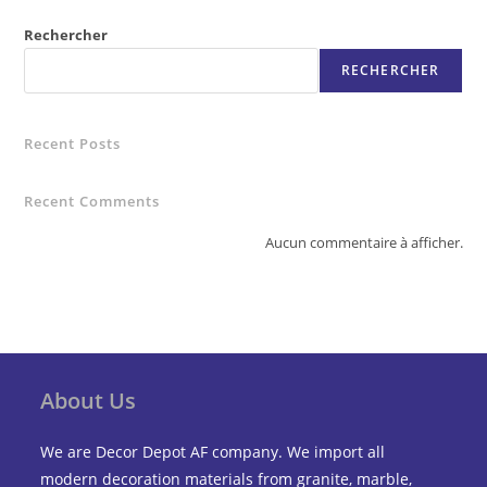
Rechercher
RECHERCHER
Recent Posts
Recent Comments
Aucun commentaire à afficher.
About Us
We are Decor Depot AF company. We import all
modern decoration materials from granite, marble,