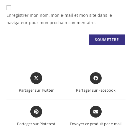
Enregistrer mon nom, mon e-mail et mon site dans le
navigateur pour mon prochain commentaire.
Opens
Opens
in
in
a
a
Partager sur Twitter
Partager sur Facebook
new
new
window
window
Opens
Opens
in
in
a
a
Partager sur Pinterest
Envoyer ce produit par e-mail
new
new