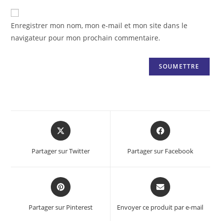
Enregistrer mon nom, mon e-mail et mon site dans le
navigateur pour mon prochain commentaire.
Opens
Opens
in
in
a
a
Partager sur Twitter
Partager sur Facebook
new
new
window
window
Opens
Opens
in
in
a
a
Partager sur Pinterest
Envoyer ce produit par e-mail
new
new