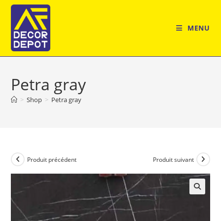
Skip
to
MENU
content
Petra gray
>
Shop
>
Petra gray
Produit précédent
Produit suivant