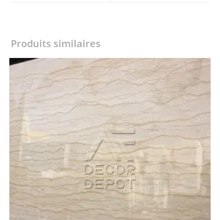
window
window
Produits similaires