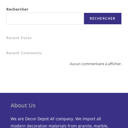
Rechercher
RECHERCHER
Recent Posts
Recent Comments
Aucun commentaire à afficher.
About Us
We are Decor Depot AF company. We import all
modern decoration materials from granite, marble,