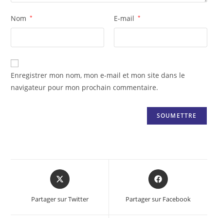
Nom
*
E-mail
*
Enregistrer mon nom, mon e-mail et mon site dans le
navigateur pour mon prochain commentaire.
Opens
Opens
in
in
a
a
Partager sur Twitter
Partager sur Facebook
new
new
window
window