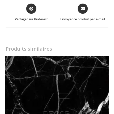
Opens
Opens
in
in
a
a
Partager sur Pinterest
Envoyer ce produit par e-mail
new
new
window
window
Produits similaires