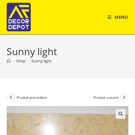
Skip
to
MENU
content
Sunny light
>
Shop
>
Sunny light
Produit précédent
Produit suivant